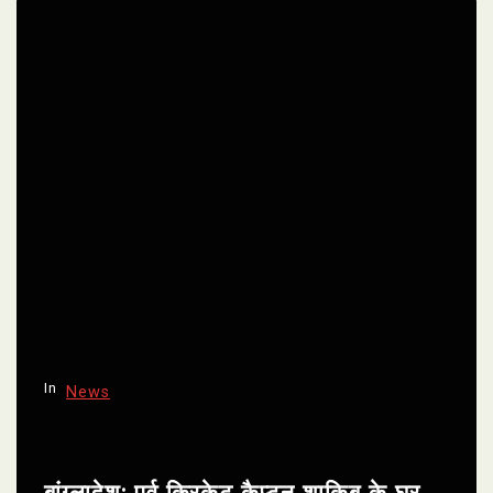
In
News