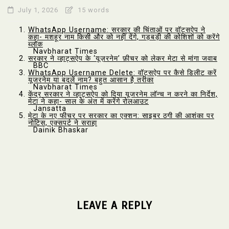
July 1, 2026
15 words
WhatsApp Username: सरकार की चिंताओं पर वॉट्सऐप ने
कहा- मशहूर नाम किसी और को नहीं देंगे, गड़बड़ी की कोशिशों को करेंगे
ब्लॉक
Navbharat Times
सरकार ने व्हाट्सऐप के ‘यूज़रनेम’ फ़ीचर को लेकर मेटा से मांगा जवाब
BBC
WhatsApp Username Delete: वॉट्सऐप पर कैसे डिलीट करें
यूजरनेम या बदलें नाम? बहुत आसान है तरीका
Navbharat Times
केंद्र सरकार ने व्हाट्सऐप को दिया यूजरनेम लॉन्च न करने का निर्देश,
मेटा ने कहा- साल के अंत में करेंगे रोलआउट
Jansatta
मेटा के नए फीचर पर सरकार का एक्शन: साइबर ठगी की आशंका पर
नोटिस, एक्सपर्ट ने सराहा
Dainik Bhaskar
LEAVE A REPLY