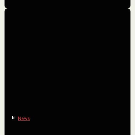
In
News