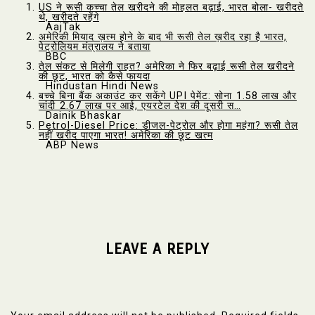
US ने रूसी कच्चा तेल खरीदने की मोहलत बढ़ाई, भारत बोला- खरीदते
थे, खरीदते रहेंगे
AajTak
अमेरिकी मियाद ख़त्म होने के बाद भी रूसी तेल ख़रीद रहा है भारत,
पेट्रोलियम मंत्रालय ने बताया
BBC
तेल संकट से मिलेगी राहत? अमेरिका ने फिर बढ़ाई रूसी तेल खरीदने
की छूट, भारत को कैसे फायदा
Hindustan Hindi News
बच्चे बिना बैंक अकाउंट कर सकेंगे UPI पेमेंट: सोना ₹1.58 लाख और
चांदी ₹2.67 लाख पर आई, एयरटेल देश की दूसरी स…
Dainik Bhaskar
Petrol-Diesel Price: डीजल-पेट्रोल और होगा महंगा? रूसी तेल
नहीं खरीद पाएगा भारत! अमेरिका की छूट खत्म
ABP News
LEAVE A REPLY