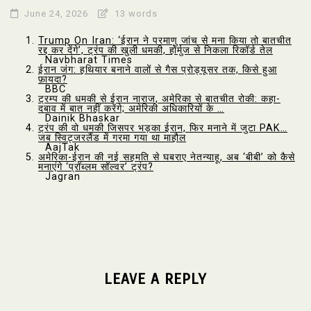
June 24, 2026
13 words
Trump On Iran: ‘ईरान ने परमाणु जांच से मना किया तो बातचीत
रद्द कर देंगे’, ट्रंप की खुली धमकी, होर्मुज से निकला रिकॉर्ड तेल
Navbharat Times
ईरान जंग: हथियार बनाने वालों से गैस प्रोड्यूसर तक, किसे हुआ
फ़ायदा?
BBC
ट्रम्प की धमकी से ईरान नाराज, अमेरिका से बातचीत रोकी: कहा-
दबाव में बात नहीं करेंगे; अमेरिकी अधिकारियों के …
Dainik Bhaskar
ट्रंप की वो धमकी जिसपर भड़का ईरान, फिर मनाने में जुटा PAK…
जब स्विट्जरलैंड में गरमा गया था माहौल
AajTak
अमेरिका-ईरान की नई सहमति से घबराए नेतन्याहू, अब ‘बीबी’ को कैसे
मनाएंगे ‘प्रॉब्लम सॉल्वर’ ट्रंप?
Jagran
LEAVE A REPLY