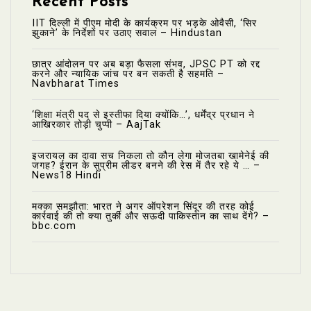
Recent Posts
IIT दिल्ली में पीएम मोदी के कार्यक्रम पर भड़के ओवैसी, ‘सिर
झुकाने’ के निर्देशों पर उठाए सवाल – Hindustan
छात्र आंदोलन पर अब बड़ा फैसला संभव, JPSC PT को रद्द
करने और न्यायिक जांच पर बन सकती है सहमति –
Navbharat Times
‘शिक्षा मंत्री पद से इस्तीफा दिया क्योंकि…’, धर्मेंद्र प्रधान ने
आखिरकार तोड़ी चुप्पी – AajTak
इजरायल का दावा सच निकला तो कौन लेगा मोजतबा खामेनेई की
जगह? ईरान के सुप्रीम लीडर बनने की रेस में तैर रहे ये … –
News18 Hindi
मक्का समझौता: भारत ने अगर ऑपरेशन सिंदूर की तरह कोई
कार्रवाई की तो क्या तुर्की और सऊदी पाकिस्तान का साथ देंगे? –
bbc.com