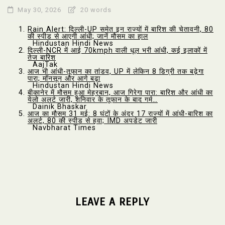
May 30, 2026
20 words
Rain Alert: दिल्ली-UP समेत इन राज्यों में बारिश की चेतावनी, 80
की स्पीड से आएगी आंधी; जानें मौसम का हाल
Hindustan Hindi News
दिल्ली-NCR में आई 70kmph वाली धूल भरी आंधी, कई इलाकों में
तेज बारिश
AajTak
आज भी आंधी-तूफान का तांडव, UP में लेकिन 8 डिग्री तक बढ़ेगा
पारा; मॉनसून और आगे बढ़ा
Hindustan Hindi News
बीकानेर में मौसम हुआ मेहरबान, आज गिरेगा पारा: बारिश और आंधी का
येलो अलर्ट जारी, शनिवार के तूफान के बाद गर्म…
Dainik Bhaskar
आज का मौसम 31 मई: 8 घंटों के अंदर 17 राज्यों में आंधी-बारिश का
अलर्ट, 80 की स्पीड से हवा; IMD अपडेट जारी
Navbharat Times
LEAVE A REPLY