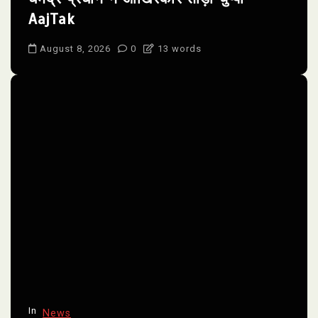
AajTak
August 8, 2026
0
13 words
In
News