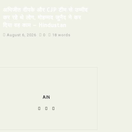
अभिजीत दीपके और CJP टीम से उम्मीद
कर रहे थे लोग, मोहम्मद जुनैद ने कर
दिया वह काम – Hindustan
August 6, 2026
0
18 words
AIN