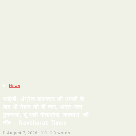
In
News
भाईजी: अंग्रेज कलक्टर की धमकी के
बाद भी नेहरू को दी कार, भारत-रत्न
ठुकराया, यूं रखी गीताप्रेस ‘कल्याण’ की
नींव – Navbharat Times
August 7, 2026
0
3 words