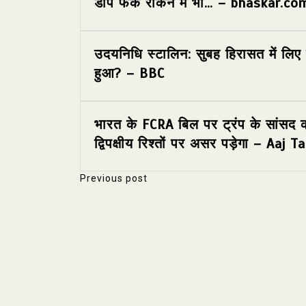
डीप फेक रोकने में भी… – bhaskar.co
उदयनिधि स्टालिन: सुबह हिरासत में लिए
हुआ? – BBC
भारत के FCRA बिल पर ट्रंप के सांसद क
द्विपक्षीय रिश्तों पर असर पड़ेगा – Aaj
Previous post
P
o
s
t
n
a