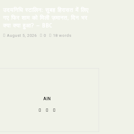
उदयनिधि स्टालिन: सुबह हिरासत में लिए
गए फिर शाम को मिली ज़मानत, दिन भर
क्या क्या हुआ? – BBC
August 5, 2026
0
18 words
AIN