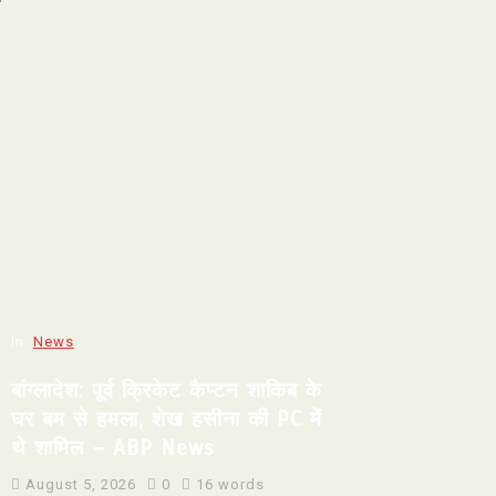
In
News
बांग्लादेश: पूर्व क्रिकेट कैप्टन शाकिब के
घर बम से हमला, शेख हसीना की PC में
थे शामिल – ABP News
August 5, 2026
0
16 words