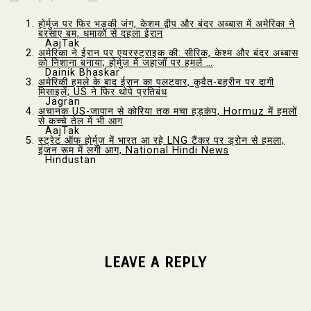
होर्मुज पर फिर भड़की जंग, केशम द्वीप और बंदर अब्बास में अमेरिका ने
बरसाए बम, धमाकों से दहला ईरान
AajTak
अमेरिका ने ईरान पर एयरस्ट्राइक की: सीरिक, केश्म और बंदर अब्बास
को निशाना बनाया; होर्मुज में जहाजों पर हमले …
Dainik Bhaskar
अमेरिकी हमले के बाद ईरान का पलटवार, कुवैत-बहरीन पर दागी
मिसाइलें; US ने फिर थोपे प्रतिबंध
Jagran
अचानक US-जापान से कोरिया तक मचा हड़कंप, Hormuz में हमलों
से कच्चे तेल में भी आग
AajTak
स्ट्रेट ऑफ होर्मुज में भारत आ रहे LNG टैंकर पर ड्रोन से हमला,
इंजन रूम में लगी आग, National Hindi News
Hindustan
LEAVE A REPLY