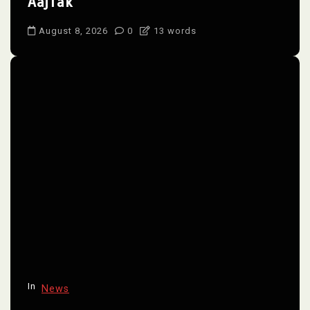
AajTak
August 8, 2026
0
13 words
In
News