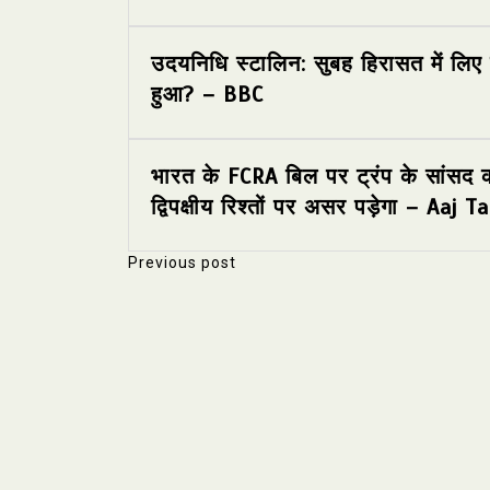
उदयनिधि स्टालिन: सुबह हिरासत में लिए
हुआ? – BBC
भारत के FCRA बिल पर ट्रंप के सांसद क
द्विपक्षीय रिश्तों पर असर पड़ेगा – Aaj
Previous post
P
o
s
t
n
a
v