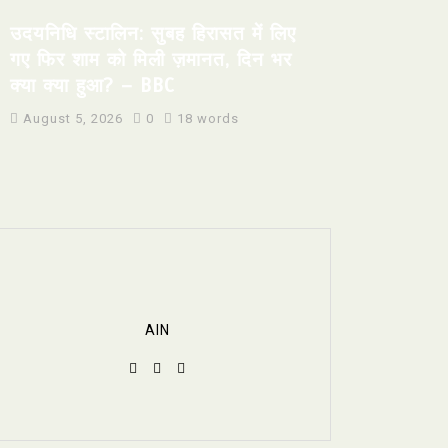
उदयनिधि स्टालिन: सुबह हिरासत में लिए
गए फिर शाम को मिली ज़मानत, दिन भर
क्या क्या हुआ? – BBC
August 5, 2026
0
18 words
AIN