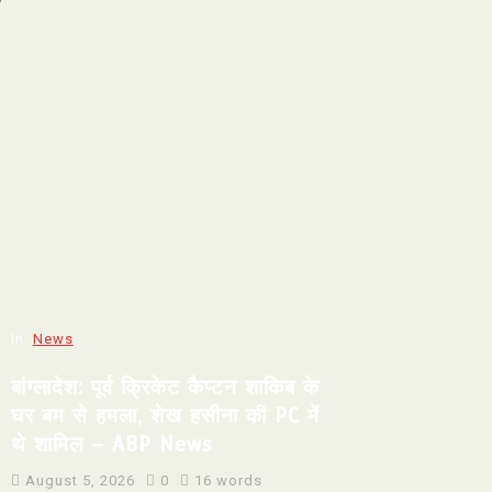
In
News
बांग्लादेश: पूर्व क्रिकेट कैप्टन शाकिब के
घर बम से हमला, शेख हसीना की PC में
थे शामिल – ABP News
August 5, 2026
0
16 words