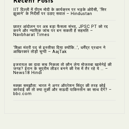
Recent Posts
IIT दिल्ली में पीएम मोदी के कार्यक्रम पर भड़के ओवैसी, ‘सिर
झुकाने’ के निर्देशों पर उठाए सवाल – Hindustan
छात्र आंदोलन पर अब बड़ा फैसला संभव, JPSC PT को रद्द
करने और न्यायिक जांच पर बन सकती है सहमति –
Navbharat Times
‘शिक्षा मंत्री पद से इस्तीफा दिया क्योंकि…’, धर्मेंद्र प्रधान ने
आखिरकार तोड़ी चुप्पी – AajTak
इजरायल का दावा सच निकला तो कौन लेगा मोजतबा खामेनेई की
जगह? ईरान के सुप्रीम लीडर बनने की रेस में तैर रहे ये … –
News18 Hindi
मक्का समझौता: भारत ने अगर ऑपरेशन सिंदूर की तरह कोई
कार्रवाई की तो क्या तुर्की और सऊदी पाकिस्तान का साथ देंगे? –
bbc.com