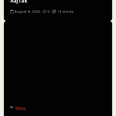
AajTak
August 8, 2026
0
13 words
In
News