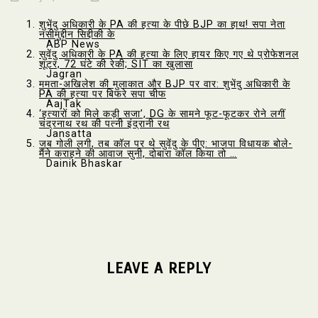
शुभेंदु अधिकारी के PA की हत्या के पीछे BJP का हाथ! सपा नेता
नसीमुद्दीन सिद्दीकी के
ABP News
सुवेंदु अधिकारी के PA की हत्या के लिए हायर किए गए थे प्रोफेशनल
शूटर, 72 घंटे की रेकी; SIT का खुलासा
Jagran
ममता-अखिलेश की मुलाकात और BJP पर वार: शुभेंदु अधिकारी के
PA की हत्या पर बिफरे सपा चीफ
AajTak
‘हत्यारों को मिले कड़ी सजा’, DG के सामने फूट-फूटकर रोने लगीं
चंद्रनाथ रथ की पत्नी इंद्रानी रथ
Jansatta
जब गोली लगी, तब कॉल पर थे सुवेंदु के पीए: भाजपा विधायक बोले-
मैंने कराहने की आवाज सुनी, दोबारा कॉल किया तो …
Dainik Bhaskar
LEAVE A REPLY