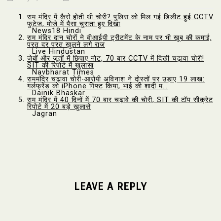
राम मंदिर में कैसे होती थी चोरी? पुलिस को मिल गई डिलीट हुई CCTV
फुटेज, मोजे में पैसा चुराता हुए दिखा
News18 Hindi
राम मंदिर दान चोरों ने वीआईपी ट्रीटमेंट के नाम पर भी खूब की कमाई,
परत दर परत खुलने लगे राज
Live Hindustan
जेबों और जूतों में छिपाए नोट, 70 बार CCTV में दिखी चढ़ावा चोरी!
SIT की रिपोर्ट में खुलासा
Navbharat Times
राममंदिर चढ़ावा चोरी-आरोपी अविनाश ने दोस्तों पर उड़ाए 19 लाख:
गर्लफ्रेंड को iPhone गिफ्ट किया, भाई की शादी म…
Dainik Bhaskar
राम मंदिर में 40 दिनों में 70 बार चढ़ावे की चोरी, SIT की टॉप सीक्रेट
रिपोर्ट में 20 बड़े खुलासे
Jagran
LEAVE A REPLY