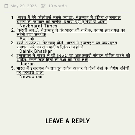
May 29, 2026
10 words
‘भारत में मेरे फॉलोवर्स सबसे ज्यादा’, नेतन्याहू ने इंडिया-इजरायल
दोस्ती की जमकर की तारीफ, बताया पूरी दुनिया से अलग
Navbharat Times
‘क्रेजी लव…’, नेतन्याहू ने की भारत की तारीफ, बताया इजरायल का
सबसे बड़ा समर्थक
AajTak
वर्ल्ड अपडेट्स: नेतन्याहू बोले- भारत में इजराइल का जबरदस्त
समर्थन, मेरे सबसे ज्यादा फॉलोअर्स वहीं से
Dainik Bhaskar
इजरायल ने भारत से की IRGC को आतंकवादी संगठन घोषित करने की
अपील, रणनीतिक हितों की रक्षा का दिया तर्क
Jagran
भारत में इस्राएल के राजदूत रूवेन अज़ार ने दोनों देशों के विशेष संबंधों
पर प्रकाश डाला
Newsonair
LEAVE A REPLY