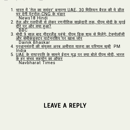
भारत में ‘तेल का समंदर’ बनाएगा UAE, 30 मिलियन बैरल की ये डील
भर देगी पेट्रोल-CNG के भंडार
News18 Hindi
तेल और एलपीजी से लेकर रणनीतिक साझेदारी तक, पीएम मोदी के यूएई
दौरे पर और क्या हुआ?
BBC
मोदी 9 साल बाद नीदरलैंड पहुंचे: पीएम डिक शूफ से मिलेंगे; टेक्नोलॉजी
और सेमीकंडक्टर पार्टनरशिप पर खास जोर
Dainik Bhaskar
प्रधानमंत्री की संयुक्त अरब अमीरात यात्रा का परिणाम सूची
PM
India
UAE के राष्ट्रपति के सामने ईरान युद्ध पर क्या बोले पीएम मोदी, भारत
के हर संभव सहयोग का ऑफर
Navbharat Times
LEAVE A REPLY