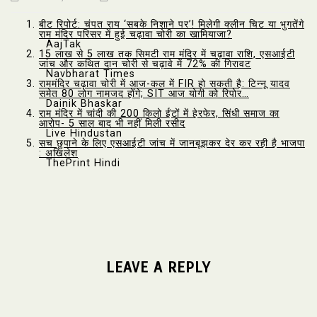
बीट रिपोर्ट: चंपत राय ‘सबके निशाने पर’! मिलेगी क्लीन चिट या भुगतेंगे
राम मंदिर परिसर में हुई चढ़ावा चोरी का खामियाजा?
AajTak
15 लाख से 5 लाख तक सिमटी राम मंदिर में चढ़ावा राशि, एसआईटी
जांच और कथित दान चोरी से चढ़ावे में 72% की गिरावट
Navbharat Times
राममंदिर चढ़ावा चोरी में आज-कल में FIR हो सकती है: टिन्नू यादव
समेत 80 लोग नामजद होंगे; SIT आज योगी को रिपोर…
Dainik Bhaskar
राम मंदिर में चांदी की 200 किलो ईंटों में हेरफेर, सिंधी समाज का
आरोप- 5 साल बाद भी नहीं मिली रसीद
Live Hindustan
सच छुपाने के लिए एसआईटी जांच में जानबूझकर देर कर रही है भाजपा
: अखिलेश
ThePrint Hindi
LEAVE A REPLY