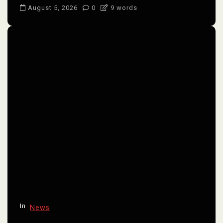
August 5, 2026
0
9 words
In
News