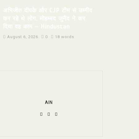
अभिजीत दीपके और CJP टीम से उम्मीद
कर रहे थे लोग, मोहम्मद जुनैद ने कर
दिया वह काम – Hindustan
August 6, 2026
0
18 words
AIN