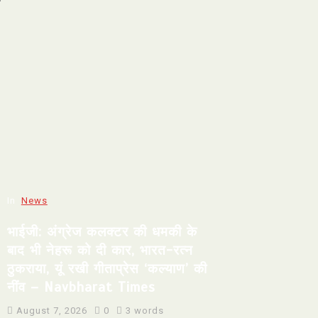
In
News
भाईजी: अंग्रेज कलक्टर की धमकी के
बाद भी नेहरू को दी कार, भारत-रत्न
ठुकराया, यूं रखी गीताप्रेस ‘कल्याण’ की
नींव – Navbharat Times
August 7, 2026
0
3 words