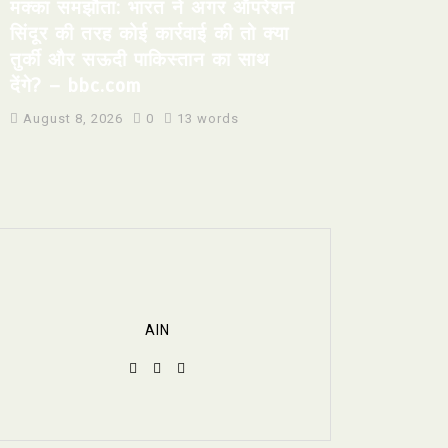
मक्का समझौता: भारत ने अगर ऑपरेशन
सिंदूर की तरह कोई कार्रवाई की तो क्या
तुर्की और सऊदी पाकिस्तान का साथ
देंगे? – bbc.com
August 8, 2026
0
13 words
AIN