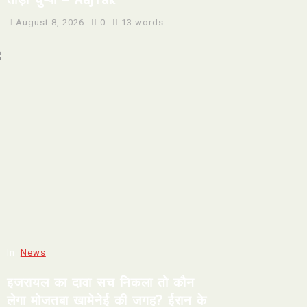
August 8, 2026
0
13 words
In
News
इजरायल का दावा सच निकला तो कौन
लेगा मोजतबा खामेनेई की जगह? ईरान के