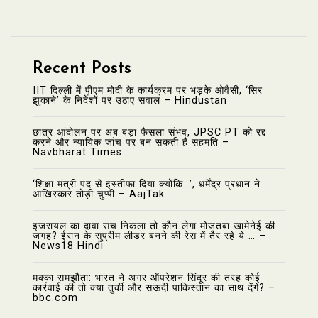
Recent Posts
IIT दिल्ली में पीएम मोदी के कार्यक्रम पर भड़के ओवैसी, ‘सिर
झुकाने’ के निर्देशों पर उठाए सवाल – Hindustan
छात्र आंदोलन पर अब बड़ा फैसला संभव, JPSC PT को रद्द
करने और न्यायिक जांच पर बन सकती है सहमति –
Navbharat Times
‘शिक्षा मंत्री पद से इस्तीफा दिया क्योंकि…’, धर्मेंद्र प्रधान ने
आखिरकार तोड़ी चुप्पी – AajTak
इजरायल का दावा सच निकला तो कौन लेगा मोजतबा खामेनेई की
जगह? ईरान के सुप्रीम लीडर बनने की रेस में तैर रहे ये … –
News18 Hindi
मक्का समझौता: भारत ने अगर ऑपरेशन सिंदूर की तरह कोई
कार्रवाई की तो क्या तुर्की और सऊदी पाकिस्तान का साथ देंगे? –
bbc.com