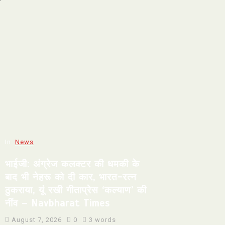
In
News
भाईजी: अंग्रेज कलक्टर की धमकी के
बाद भी नेहरू को दी कार, भारत-रत्न
ठुकराया, यूं रखी गीताप्रेस ‘कल्याण’ की
नींव – Navbharat Times
August 7, 2026
0
3 words