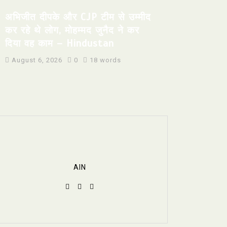
अभिजीत दीपके और CJP टीम से उम्मीद
कर रहे थे लोग, मोहम्मद जुनैद ने कर
दिया वह काम – Hindustan
August 6, 2026
0
18 words
AIN